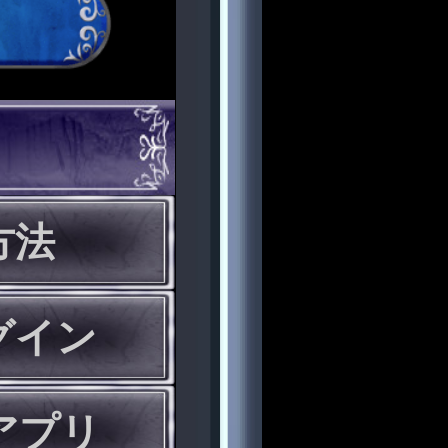
方法
グイン
eアプリ