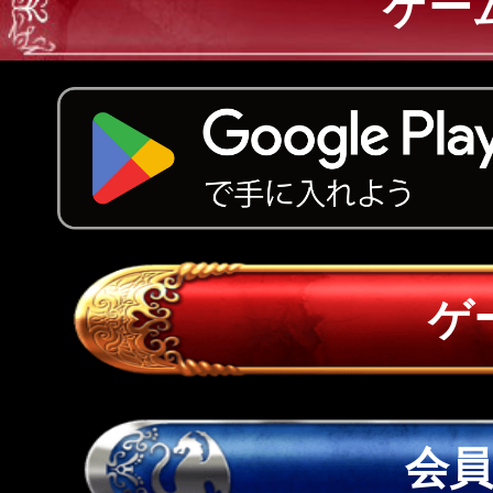
ゲー
ゲ
会