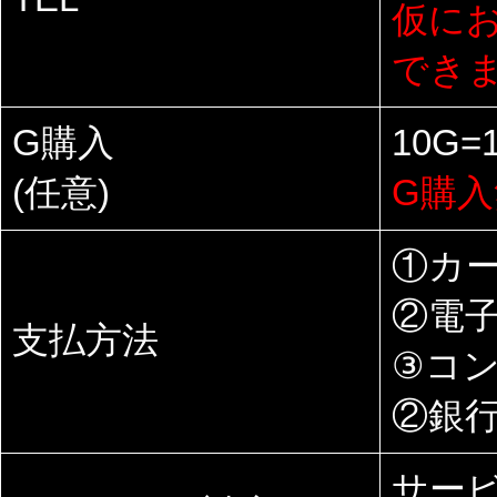
仮に
でき
G購入
10G=
(任意)
G購
①カ
②電
支払方法
③コ
②銀
サー