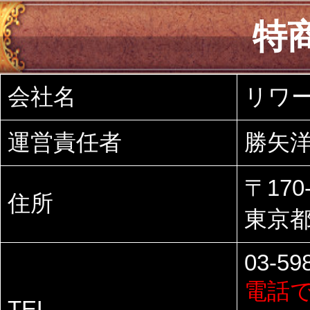
特
会社名
リワ
運営責任者
勝矢
〒170-
住所
東京都
03-59
電話
TEL