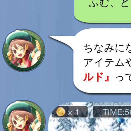
ふむ、ど
ちなみに
アイテム
ルド』
っ