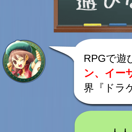
RPGで遊
ン、イー
界『ドラ