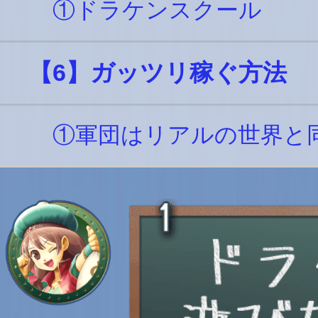
①ドラケンスクール
【6】ガッツリ稼ぐ方法
①軍団はリアルの世界と