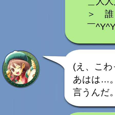
＿人人
＞ 誰 
￣^Y^Y
(え、こわ
あはは…
言うんだ