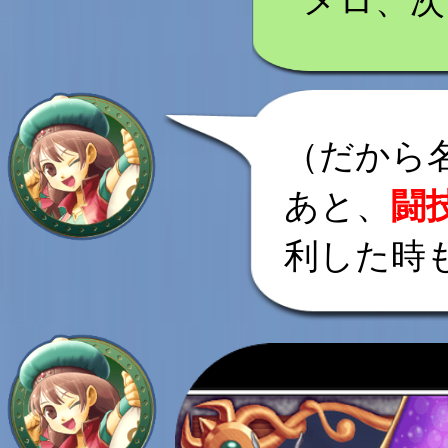
メロ、次!!
（だから
あと、
闘
利した時