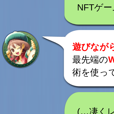
NFTゲ
遊びなが
最先端の
術を使っ
(…凄く