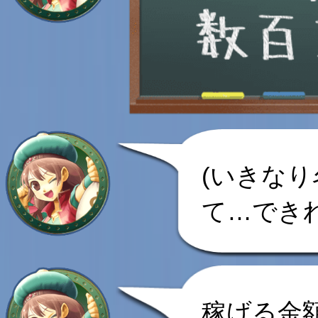
(いきな
て…でき
稼げる金