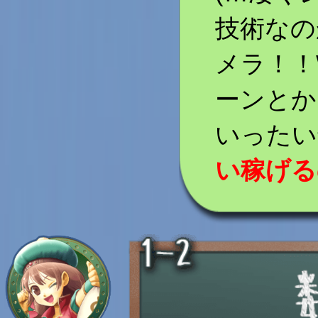
技術なの
メラ！！
ーンとか
いったい
い稼げる