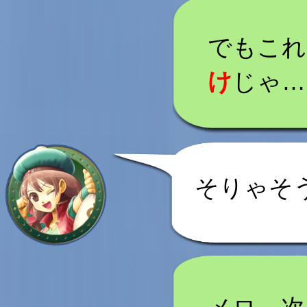
でもこれ
け
じゃ…
そりゃそ