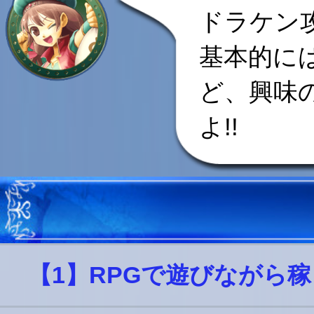
ドラケン
基本的に
ど、興味
よ!!
【1】RPGで遊びながら稼