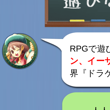
RPGで遊
ン、イー
界『ドラ