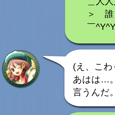
＿人人
＞ 誰 
￣^Y^Y
(え、こわ
あはは…
言うんだ