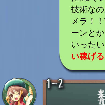
技術なの
メラ！！
ーンとか
いったい
い稼げる