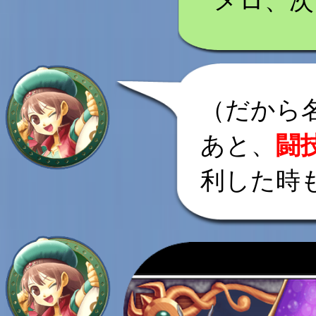
メロ、次!!
（だから
あと、
闘
利した時