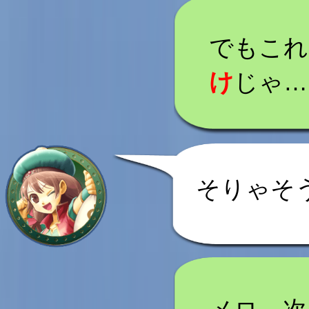
でもこれ
け
じゃ…
そりゃそ