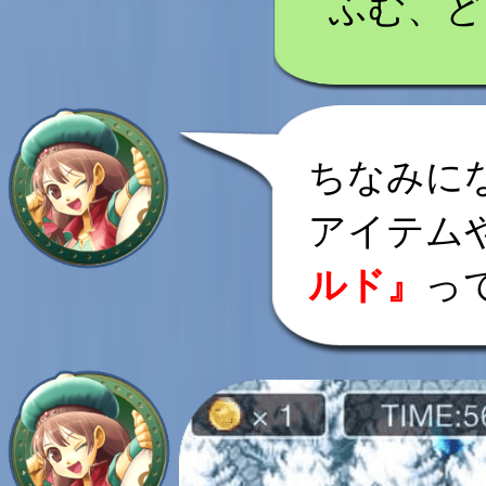
ふむ、ど
ちなみに
アイテム
ルド』
っ