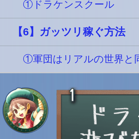
①ドラケンスクール
【6】ガッツリ稼ぐ方法
①軍団はリアルの世界と