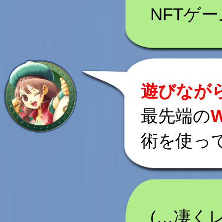
NFTゲ
遊びなが
最先端の
術を使っ
(…凄く