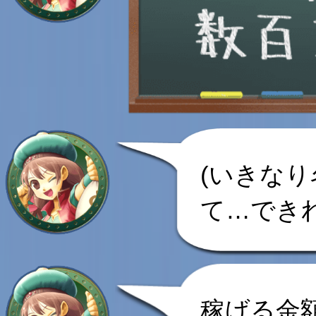
(いきな
て…でき
稼げる金