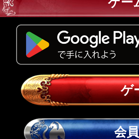
ゲー
ゲ
会