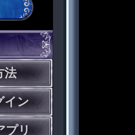
方法
グイン
eアプリ