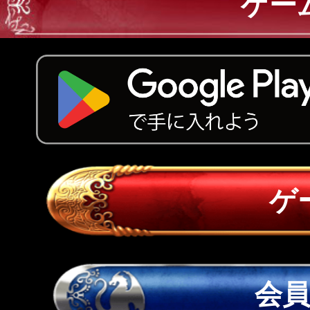
ゲー
ゲ
会