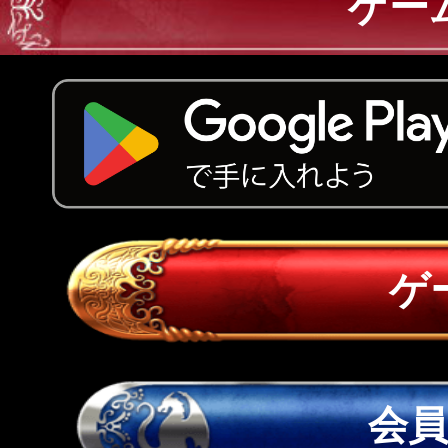
ゲー
ゲ
会