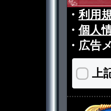
・
利用
・
個人
・
広告
上