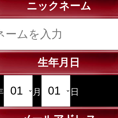
ニックネーム
生年月日
年
月
日