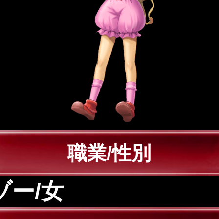
職業/性別
ゾー/女