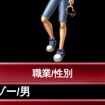
職業/性別
ゾー/男