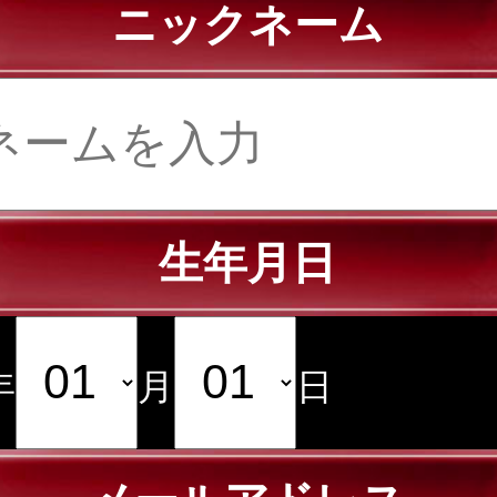
ニックネーム
生年月日
年
月
日