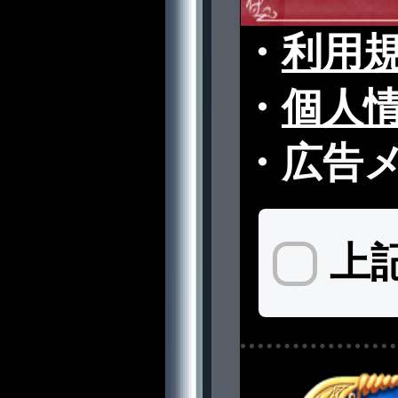
・
利用
・
個人
・
広告
上