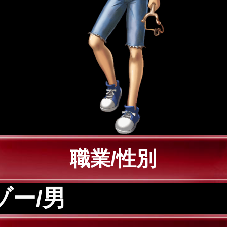
職業/性別
ゾー/男