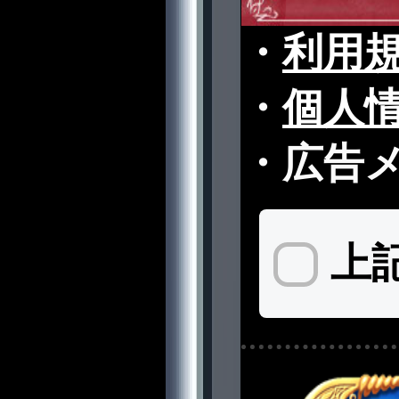
・
利用
・
個人
・
広告
上