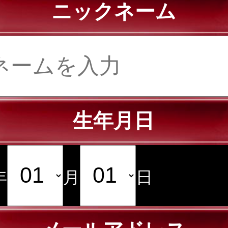
ニックネーム
生年月日
年
月
日