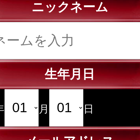
ニックネーム
生年月日
年
月
日