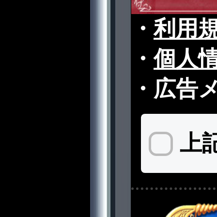
・
利用
・
個人
・
広告
上