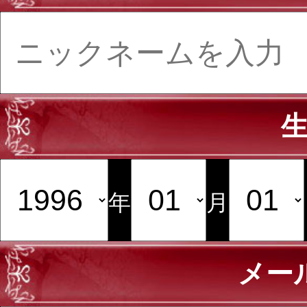
年
月
メー