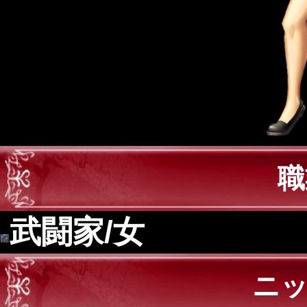
職
武闘家/女
ニ