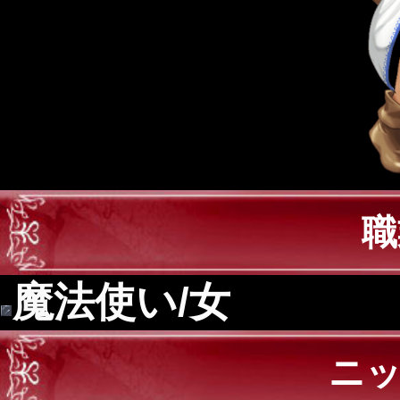
職
魔法使い/女
ニ