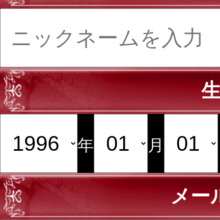
年
月
メー