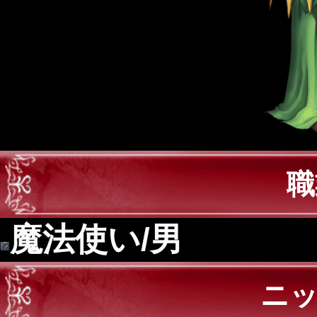
職
魔法使い/男
ニ