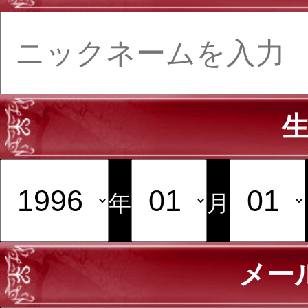
年
月
メー