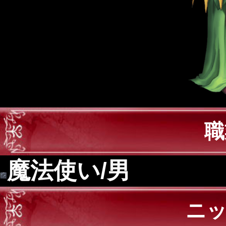
職
魔法使い/男
ニ