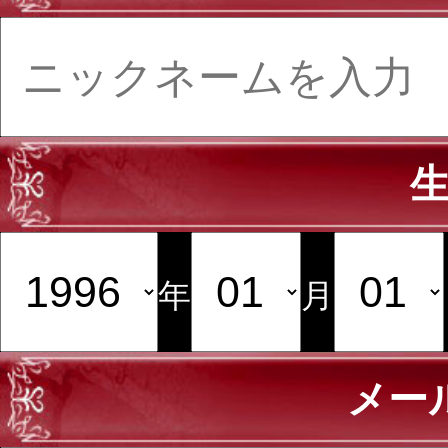
年
月
メー