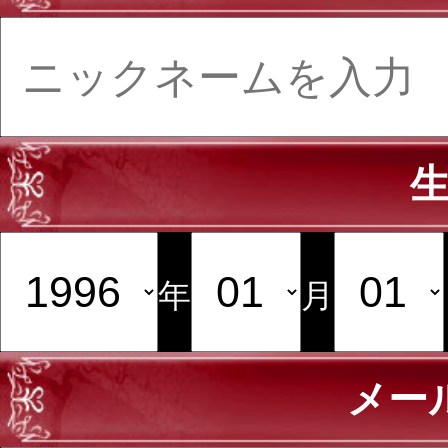
年
月
メー