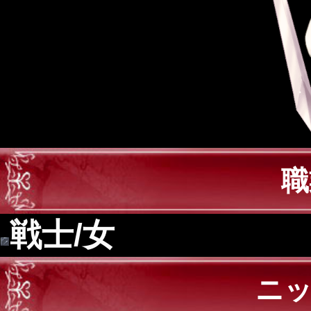
職
戦士/女
ニ