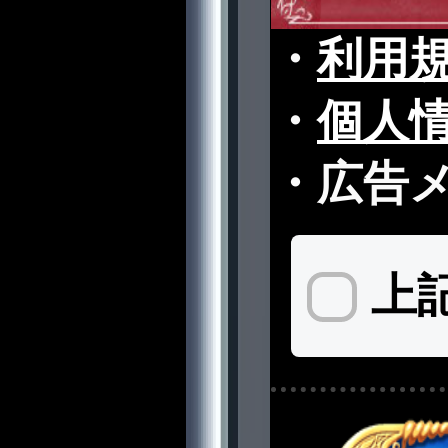
・
利用
・
個人
・
広告
上