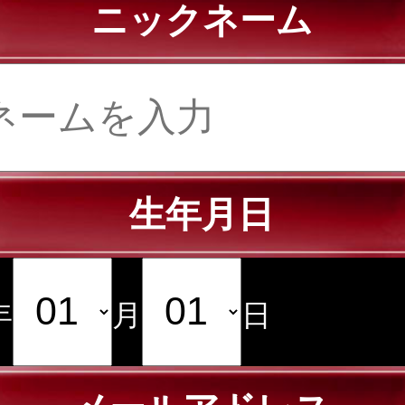
ニックネーム
生年月日
年
月
日