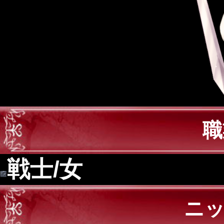
職
戦士/女
ニ