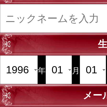
年
月
メー