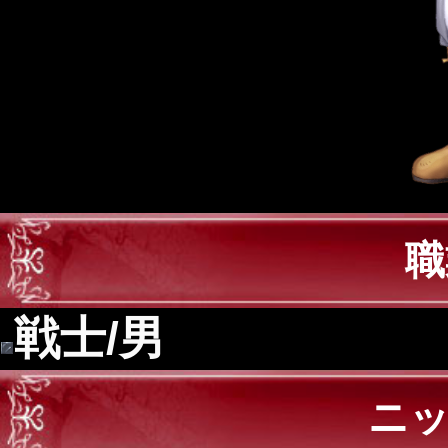
職
戦士/男
ニ