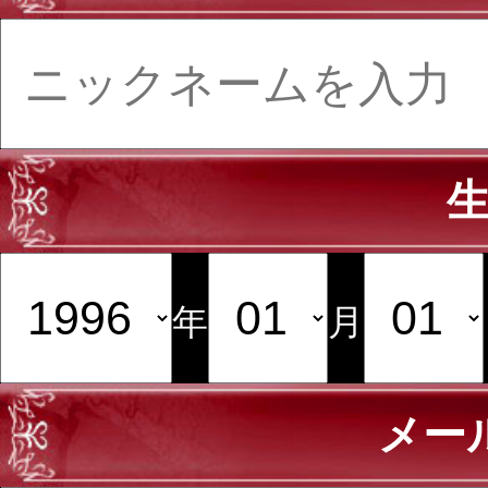
年
月
メー