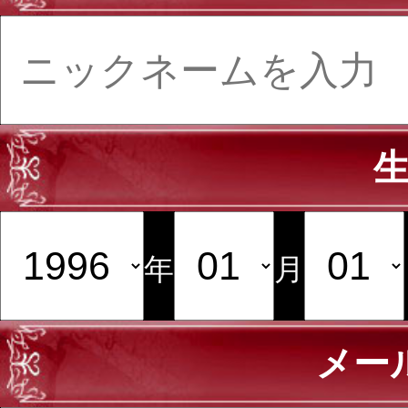
年
月
メー