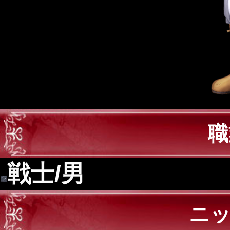
職
戦士/男
ニ