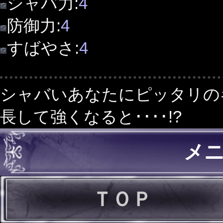
シャバ力:
4
防御力:
4
すばやさ:
4
シャバいあなたにピッタリの
長して強くなると････!?
メ
ＴＯＰ