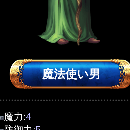
魔法使い男
魔力:
4
防御力:
5