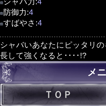
シャバ力:
4
防御力:
4
すばやさ:
4
シャバいあなたにピッタリの
長して強くなると････!?
メ
ＴＯＰ