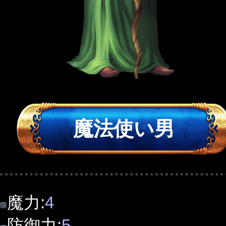
魔法使い男
魔力:
4
防御力:
5