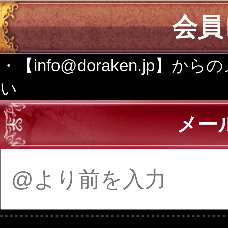
会員
・【info@doraken.j
い
メー