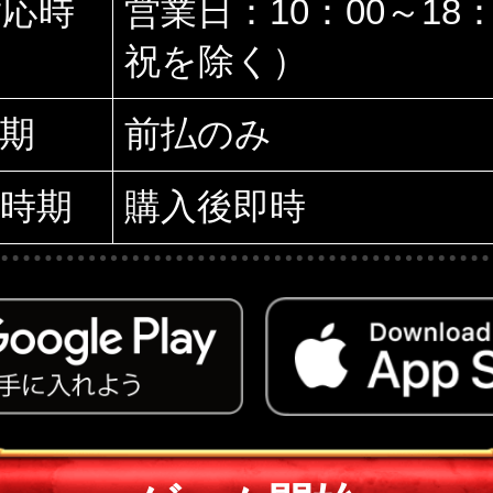
対応時
営業日：10：00～18
祝を除く）
期
前払のみ
時期
購入後即時