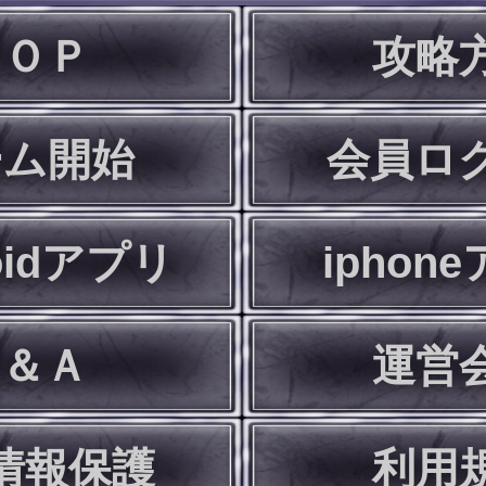
ＴＯＰ
攻略
ーム開始
会員ロ
oidアプリ
iphon
Ｑ＆Ａ
運営
情報保護
利用