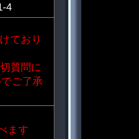
-4
付けており
切質問に
のでご了承
べます