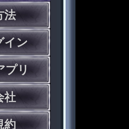
方法
グイン
eアプリ
会社
規約