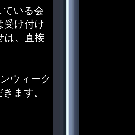
している会
は受け付け
せは、直接
デンウィーク
だきます。