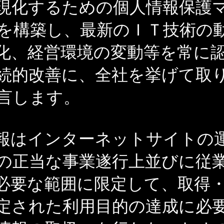
現化するための個人情報保護
を構築し、最新のＩＴ技術の
化、経営環境の変動等を常に
続的改善に、全社を挙げて取
言します。
報はインターネットサイトの
の正当な事業遂行上並びに従
必要な範囲に限定して、取得
定された利用目的の達成に必