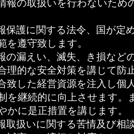
情報の取扱いを行わないため
報保護に関する法令、国が定
範を遵守致します。
報の漏えい、滅失、き損など
合理的な安全対策を講じて防
合致した経営資源を注入し個
制を継続的に向上させます。
やかに是正措置を講じます。
報取扱いに関する苦情及び相