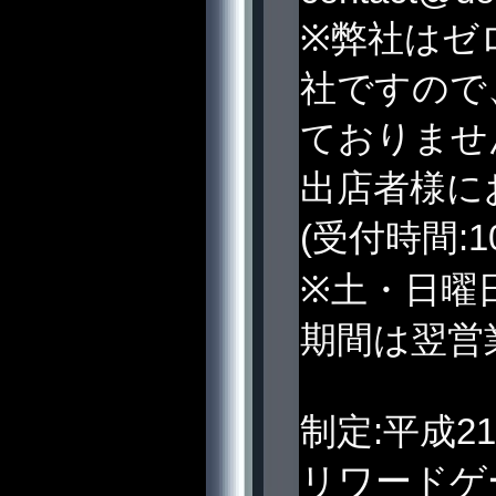
※弊社はゼ
社ですので
ておりませ
出店者様に
(受付時間:10
※土・日曜
期間は翌営
制定:平成2
リワードゲ