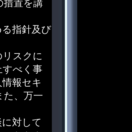
の措置を講
める指針及び
のリスクに
止すべく事
人情報セキ
また、万一
談に対して