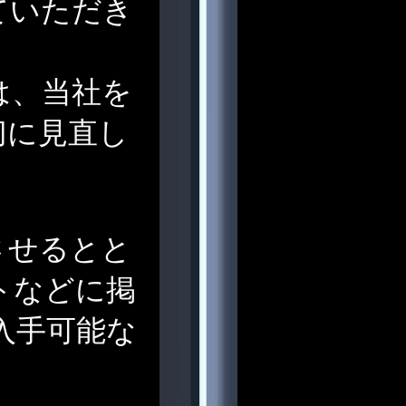
ていただき
は、当社を
切に見直し
させるとと
トなどに掲
入手可能な