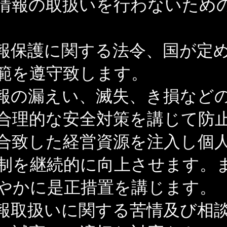
情報の取扱いを行わないため
報保護に関する法令、国が定
範を遵守致します。
報の漏えい、滅失、き損など
合理的な安全対策を講じて防
合致した経営資源を注入し個
制を継続的に向上させます。
やかに是正措置を講じます。
報取扱いに関する苦情及び相