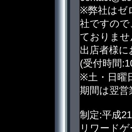
※弊社はゼ
社ですので
ておりませ
出店者様に
(受付時間:10
※土・日曜
期間は翌営
制定:平成2
リワードゲ