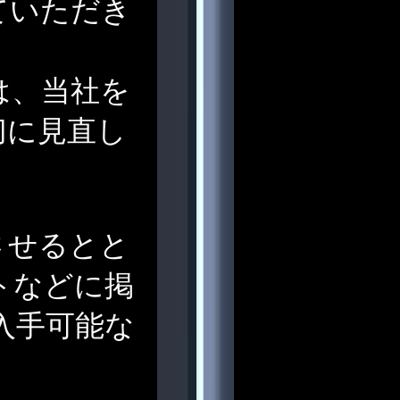
ていただき
は、当社を
切に見直し
させるとと
トなどに掲
入手可能な