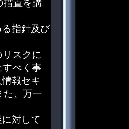
の措置を講
める指針及び
のリスクに
止すべく事
人情報セキ
また、万一
談に対して