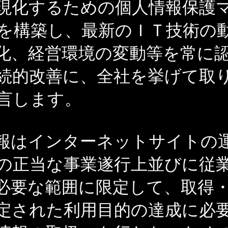
現化するための個人情報保護
を構築し、最新のＩＴ技術の
化、経営環境の変動等を常に
続的改善に、全社を挙げて取
言します。
報はインターネットサイトの
の正当な事業遂行上並びに従
必要な範囲に限定して、取得
定された利用目的の達成に必