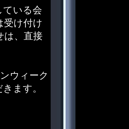
している会
は受け付け
せは、直接
デンウィーク
だきます。