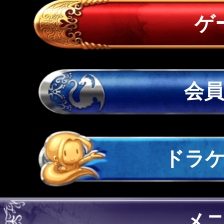
ゲ
会
ドラ
メ