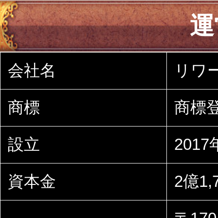
運
会社名
リワ
商標
商標登
設立
201
資本金
2億1,