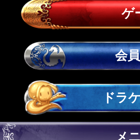
ゲ
会
ドラ
メ