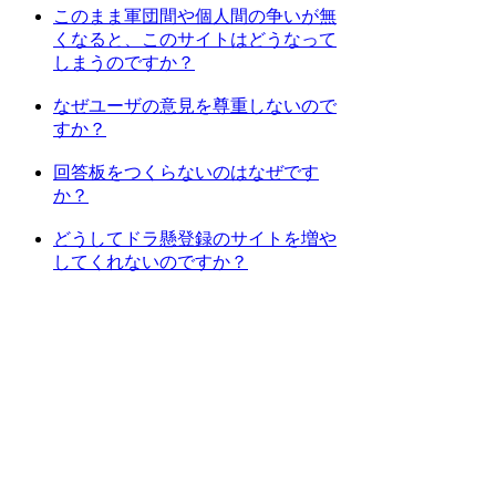
このまま軍団間や個人間の争いが無
くなると、このサイトはどうなって
しまうのですか？
なぜユーザの意見を尊重しないので
すか？
回答板をつくらないのはなぜです
か？
どうしてドラ懸登録のサイトを増や
してくれないのですか？
[
1
] [
2
] [
次のページへ
]
検索
:
上記Q&Aをご覧になっても解決しない場
合はDORAKENサポートセンターにお問
い合わせ下さい。