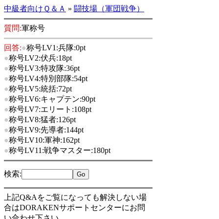
中級者向けＱ＆Ａ
»
闘技場（軍団戦争）
質問:
軍称号
回答:
●
称号LV1:兵隊:0pt
●
称号LV2:伏兵:18pt
●
称号LV3:特攻隊:36pt
●
称号LV4:特別部隊:54pt
●
称号LV5:統括:72pt
●
称号LV6:キャプテン:90pt
●
称号LV7:エリート:108pt
●
称号LV8:猛者:126pt
●
称号LV9:先導者:144pt
●
称号LV10:軍神:162pt
●
称号LV11:戦争マスター:180pt
検索
:
上記Q&Aをご覧になっても解決しない場
合はDORAKENサポートセンターにお問
い合わせ下さい。