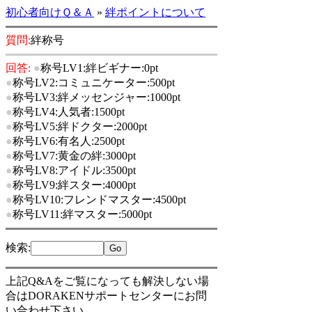
初心者向けＱ＆Ａ
»
絆ポイントについて
質問:
絆称号
回答:
●
称号LV1:絆ビギナー:0pt
●
称号LV2:コミュニケーター:500pt
●
称号LV3:絆メッセンジャー:1000pt
●
称号LV4:人気者:1500pt
●
称号LV5:絆ドクター:2000pt
●
称号LV6:有名人:2500pt
●
称号LV7:黄金の絆:3000pt
●
称号LV8:アイドル:3500pt
●
称号LV9:絆スター:4000pt
●
称号LV10:フレンドマスター:4500pt
●
称号LV11:絆マスター:5000pt
検索
:
上記Q&Aをご覧になっても解決しない場
合はDORAKENサポートセンターにお問
い合わせ下さい。