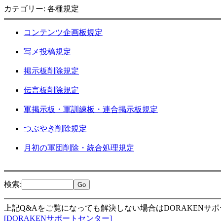
カテゴリー: 各種規定
コンテンツ企画板規定
写メ投稿規定
掲示板削除規定
伝言板削除規定
軍掲示板・軍訓練板・連合掲示板規定
つぶやき削除規定
月初の軍団削除・統合処理規定
検索
:
上記Q&Aをご覧になっても解決しない場合はDORAKENサ
[DORAKENサポートセンター]