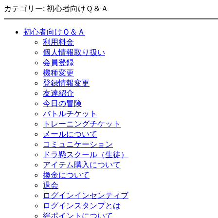
カテゴリー: 初心者向けＱ＆Ａ
初心者向けＱ＆Ａ
利用料金
個人情報取り扱い
会員登録
機種変更
登録情報変更
友達紹介
今日の冒険
バトルチケット
トレーニングチケット
メールについて
コミュニケーション
ドラ懸スクール（生徒）
アイテム購入について
換金について
退会
ログインインセンティブ
ログインスタンプとは
絆ポイントについて