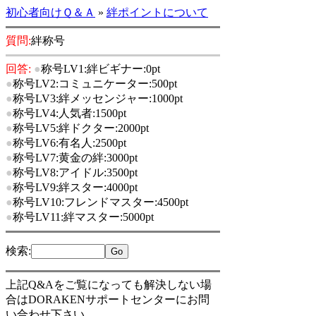
初心者向けＱ＆Ａ
»
絆ポイントについて
質問:
絆称号
回答:
●
称号LV1:絆ビギナー:0pt
●
称号LV2:コミュニケーター:500pt
●
称号LV3:絆メッセンジャー:1000pt
●
称号LV4:人気者:1500pt
●
称号LV5:絆ドクター:2000pt
●
称号LV6:有名人:2500pt
●
称号LV7:黄金の絆:3000pt
●
称号LV8:アイドル:3500pt
●
称号LV9:絆スター:4000pt
●
称号LV10:フレンドマスター:4500pt
●
称号LV11:絆マスター:5000pt
検索
:
上記Q&Aをご覧になっても解決しない場
合はDORAKENサポートセンターにお問
い合わせ下さい。