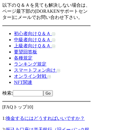
以下のＱ＆Ａを見ても解決しない場合は、
ページ最下部の[DORAKENサポートセン
ター]にメールでお問い合わせ下さい。
初心者向けＱ＆Ａ
中級者向けＱ＆Ａ
上級者向けＱ＆Ａ
要望回答板
各種規定
ランキング規定
スマートフォン向け
オンライン対戦
NFT関連
検索
:
[FAQトップ10]
1:
換金するにはどうすればいいですか？
2:
振込み口座は楽天銀行（旧イーバンク銀