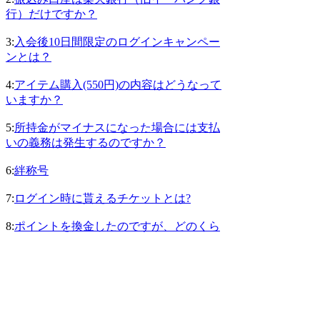
行）だけですか？
3:
入会後10日間限定のログインキャンペー
ンとは？
4:
アイテム購入(550円)の内容はどうなって
いますか？
5:
所持金がマイナスになった場合には支払
いの義務は発生するのですか？
6:
絆称号
7:
ログイン時に貰えるチケットとは?
8:
ポイントを換金したのですが、どのくら
いで楽天銀行（旧イーバンク銀行）の口座
に振込まれますか？
9:
ロワイヤル称号
10:
軍称号