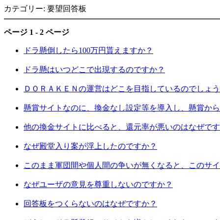
カテゴリー: 要望回答板
ページ 1 - 2 ページ
ドラ懸倒したら100万円貰えますか？
ドラ懸はいつどこで出現するのですか？
ＤＯＲＡＫＥＮの運営はどこを目指しているのでしょう
懸賞サイトなのに、換金なし設定等を導入し、懸賞から
他の換金サイトに比べると、還元率が悪いのはなぜです
なぜ殿堂入り案が浮上したのですか？
このまま軍団間や個人間の争いが無くなると、このサイ
なぜユーザの意見を尊重しないのですか？
回答板をつくらないのはなぜですか？