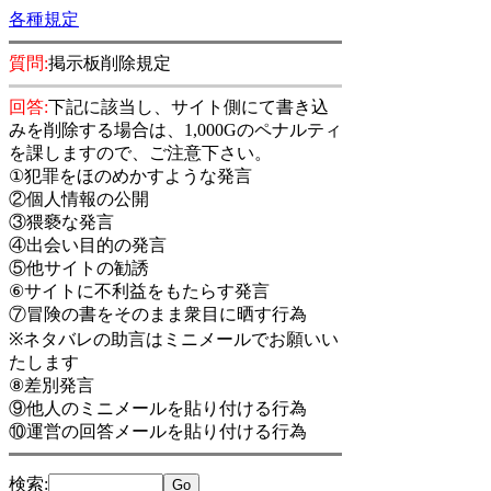
各種規定
質問:
掲示板削除規定
回答:
下記に該当し、サイト側にて書き込
みを削除する場合は、1,000Gのペナルティ
を課しますので、ご注意下さい。
①犯罪をほのめかすような発言
②個人情報の公開
③猥褻な発言
④出会い目的の発言
⑤他サイトの勧誘
⑥サイトに不利益をもたらす発言
⑦冒険の書をそのまま衆目に晒す行為
※ネタバレの助言はミニメールでお願いい
たします
⑧差別発言
⑨他人のミニメールを貼り付ける行為
⑩運営の回答メールを貼り付ける行為
検索
: