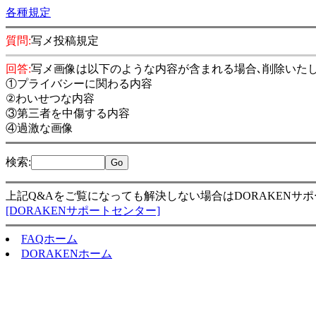
各種規定
質問:
写メ投稿規定
回答:
写メ画像は以下のような内容が含まれる場合､削除いた
①プライバシーに関わる内容
②わいせつな内容
③第三者を中傷する内容
④過激な画像
検索
:
上記Q&Aをご覧になっても解決しない場合はDORAKENサ
[DORAKENサポートセンター]
FAQホーム
DORAKENホーム