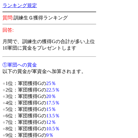
ランキング規定
質問:
訓練生Ｇ獲得ランキング
回答:
月間で
、訓練生の獲得Gの合計が多い上位
10軍団に賞金をプレゼントします
①軍団への賞金
以下の賞金が軍資金へ加算されます。
●
1位：軍団獲得Gの
25
％
●
2位：軍団獲得Gの
22.5
％
●
3位：軍団獲得Gの
20
％
●
4位：軍団獲得Gの
17.5％
●
5位：軍団獲得Gの
15％
●
6位：軍団獲得Gの
13.5％
●
7位：軍団獲得Gの
12％
●
8位：軍団獲得Gの
10.5％
●
9位：軍団獲得Gの
9％