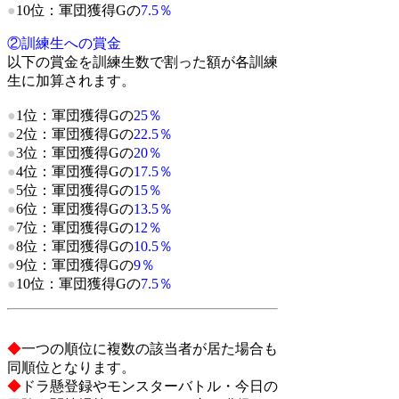
●
10位：軍団獲得Gの
7.5％
②訓練生への賞金
以下の賞金を訓練生数で割った額が各訓練
生に加算されます。
●
1位：軍団獲得Gの
25％
●
2位：軍団獲得Gの
22.5％
●
3位：軍団獲得Gの
20％
●
4位：軍団獲得Gの
17.5％
●
5位：軍団獲得Gの
15％
●
6位：軍団獲得Gの
13.5％
●
7位：軍団獲得Gの
12％
●
8位：軍団獲得Gの
10.5％
●
9位：軍団獲得Gの
9％
●
10位：軍団獲得Gの
7.5％
◆
一つの順位に複数の該当者が居た場合も
同順位となります。
◆
ドラ懸登録やモンスターバトル・今日の