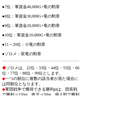
●7位：軍資金40,000G+竜の勲章
●8位：軍資金30,000G+竜の勲章
●9位：軍資金20,000G+竜の勲章
●10位：軍資金10,000G+竜の勲章
●11～20位：小竜の勲章
●ゾロメ：双竜の勲章
◆
ゾロメは、22位・33位・44位・55位・66
位・77位・88位・99位とします。
◆
一つの順位に複数の該当者が居た場合に
は同順位となります。
◆
軍団戦争で獲得できる
勝利ptは、団長戦
で勝利⇒150pt、敗北⇒50pt。個人戦で勝利
⇒3pt、敗北⇒1ptとなります。
◆
月が替わった場合、団長がログインした
時点で、勝利ポイントは、0にリセットさ