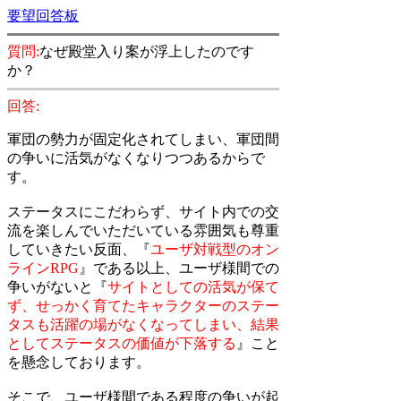
要望回答板
質問:
なぜ殿堂入り案が浮上したのです
か？
回答:
軍団の勢力が固定化されてしまい、軍団間
の争いに活気がなくなりつつあるからで
す。
ステータスにこだわらず、サイト内での交
流を楽しんでいただいている雰囲気も尊重
していきたい反面、『
ユーザ対戦型のオン
ラインRPG
』である以上、ユーザ様間での
争いがないと『
サイトとしての活気が保て
ず、せっかく育てたキャラクターのステー
タスも活躍の場がなくなってしまい、結果
としてステータスの価値が下落する
』こと
を懸念しております。
そこで、ユーザ様間である程度の争いが起