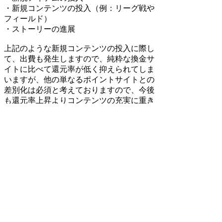
・新規コンテンツの投入（例：リーグ戦や
フィールド）
・ストーリーの進展
上記のような新規コンテンツの投入に際し
て、出費も発生しますので、純粋な換金サ
イトに比べて還元率が低く抑えられてしま
いますが、他の単なるポイントサイトとの
差別化は必須と考えておりますので、今後
も還元率上昇よりコンテンツの充実に重き
を置いた方針で運営して参ります。
検索
:
上記Q&Aをご覧になっても解決しない場
合はDORAKENサポートセンターにお問
い合わせ下さい。
[DORAKENサポートセンター]
FAQホーム