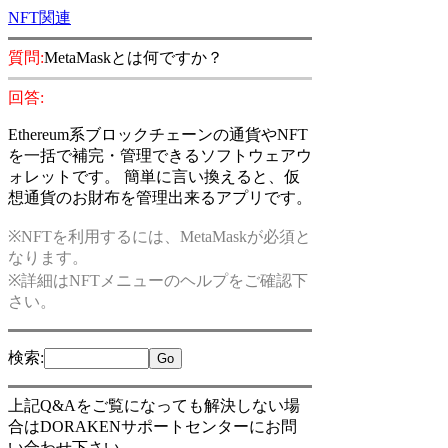
NFT関連
質問:
MetaMaskとは何ですか？
回答:
Ethereum系ブロックチェーンの通貨やNFT
を一括で補完・管理できるソフトウェアウ
ォレットです。 簡単に言い換えると、仮
想通貨のお財布を管理出来るアプリです。
※NFTを利用するには、MetaMaskが必須と
なります。
※詳細はNFTメニューのヘルプをご確認下
さい。
検索
:
上記Q&Aをご覧になっても解決しない場
合はDORAKENサポートセンターにお問
い合わせ下さい。