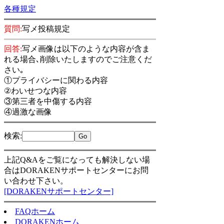
各種規定
質問:
写メ投稿規定
回答:
写メ画像は以下のような内容が含ま
れる場合､削除いたしますのでご注意くだ
さい｡
①プライバシーに関わる内容
②わいせつな内容
③第三者を中傷する内容
④過激な画像
検索
:
上記Q&Aをご覧になっても解決しない場
合はDORAKENサポートセンターにお問
い合わせ下さい。
[DORAKENサポートセンター]
FAQホーム
DORAKENホーム