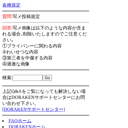
各種規定
質問:
写メ投稿規定
回答:
写メ画像は以下のような内容が含ま
れる場合､削除いたしますのでご注意くだ
さい｡
①プライバシーに関わる内容
②わいせつな内容
③第三者を中傷する内容
④過激な画像
検索
:
上記Q&Aをご覧になっても解決しない場
合はDORAKENサポートセンターにお問
い合わせ下さい。
[DORAKENサポートセンター]
FAQホーム
DORAKENホーム