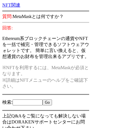
NFT関連
質問:
MetaMaskとは何ですか？
回答:
Ethereum系ブロックチェーンの通貨やNFT
を一括で補完・管理できるソフトウェアウ
ォレットです。 簡単に言い換えると、仮
想通貨のお財布を管理出来るアプリです。
※NFTを利用するには、MetaMaskが必須と
なります。
※詳細はNFTメニューのヘルプをご確認下
さい。
検索
:
上記Q&Aをご覧になっても解決しない場
合はDORAKENサポートセンターにお問
い合わせ下さい。