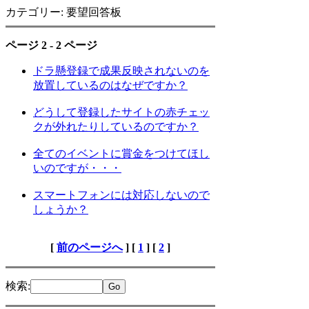
カテゴリー: 要望回答板
ページ 2 - 2 ページ
ドラ懸登録で成果反映されないのを
放置しているのはなぜですか？
どうして登録したサイトの赤チェッ
クが外れたりしているのですか？
全てのイベントに賞金をつけてほし
いのですが・・・
スマートフォンには対応しないので
しょうか？
[
前のページへ
] [
1
] [
2
]
検索
: