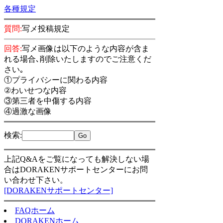
各種規定
質問:
写メ投稿規定
回答:
写メ画像は以下のような内容が含ま
れる場合､削除いたしますのでご注意くだ
さい｡
①プライバシーに関わる内容
②わいせつな内容
③第三者を中傷する内容
④過激な画像
検索
:
上記Q&Aをご覧になっても解決しない場
合はDORAKENサポートセンターにお問
い合わせ下さい。
[DORAKENサポートセンター]
FAQホーム
DORAKENホーム